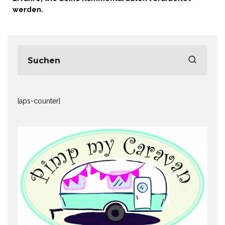
werden.
[aps-counter]