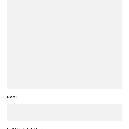
NAME
*
E-MAIL-ADRESSE
*