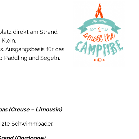
atz direkt am Strand.
Klein,
. Ausgangsbasis für das
p Paddling und Segeln.
as (Creuse – Limousin)
heizte Schwimmbäder.
Grand (Dordogne)