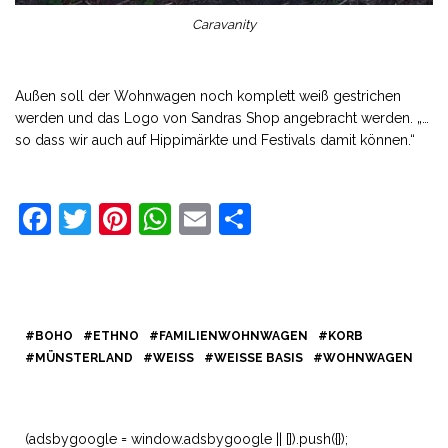
Caravanity
Außen soll der Wohnwagen noch komplett weiß gestrichen
werden und das Logo von Sandras Shop angebracht werden. „…
so dass wir auch auf Hippimärkte und Festivals damit können.“
F
T
Pi
W
E
T
a
w
nt
h
m
ei
c
it
e
at
ai
le
e
t
r
s
l
n
b
e
e
A
BOHO
ETHNO
FAMILIENWOHNWAGEN
KORB
MÜNSTERLAND
WEISS
WEISSE BASIS
WOHNWAGEN
o
r
st
p
o
p
k
(adsbygoogle = window.adsbygoogle || []).push({});