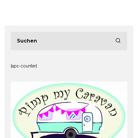
[aps-counter]