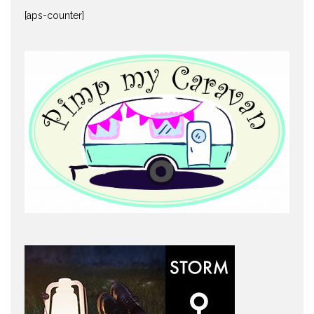
[aps-counter]