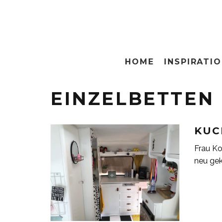
HOME
INSPIRATI
EINZELBETTEN
KUC
Frau Ko
neu gek