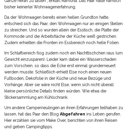
Ganze heran zu tasten“, erklärt Ramona. Das Paar hatte nämlich
bisher keinerlei Wohnwagenerfahrung.
Da der Wohnwagen bereits einen hellen Grundton hatte,
entschied sich das Paar, den Wohnwagen nur an einigen Stellen
zu streichen. Und so wurden allein der Esstisch, die Platte der
Kommode und die Arbeitsfläche der Küche weiß gestrichen.
Zudem erhielten die Fronten im Essbereich noch helle Folien.
Im Schlafbereich flog zudem noch ein Nachttischchen raus (um
Gewicht einzusparen). Leider kam dabei ein Wasserschaden
zum Vorschein, so dass die Ecke erst einmal grunderneuert
werden musste. Schließlich erhielt Else noch einen neuen
Fußboden, Dekofolie in der Küche und neue Bezüge und
Vorhänge. Aber sie wäre nicht Else, wenn sich nicht überall
kleine persönliche Details finden würden. Wie etwa die
Stickersammlung am Kühlschrank.
Um andere Camperneulingen an ihren Erfahrungen teilhaben zu
lassen, hat das Paar den Blog
Abgefahren
ins Leben gerufen.
Hier erzählen sie vom Make Over, berichten von ihren Reisen
und geben Campingtipps.