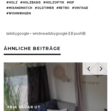
b
e
e
A
HOLZ
HOLZBASIS
HOLZOPTIK
KIP
MIXANDMATCH
OLDTIMER
RETRO
VINTAGE
o
r
st
p
WOHNWAGEN
o
p
k
(adsbygoogle = window.adsbygoogle || []).push({});
ÄHNLICHE BEITRÄGE
FRIA VÄGAR UT