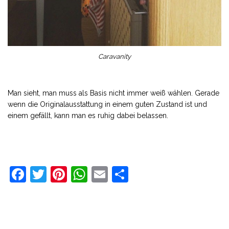
Caravanity
Man sieht, man muss als Basis nicht immer weiß wählen. Gerade
wenn die Originalausstattung in einem guten Zustand ist und
einem gefällt, kann man es ruhig dabei belassen.
F
T
Pi
W
E
T
a
w
nt
h
m
ei
c
it
e
at
ai
le
e
t
r
s
l
n